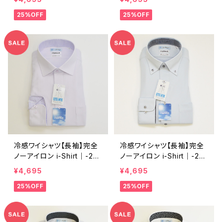
ダウン ドット メンズ ビジネ
ダウン ドビー メンズ ビジネ
25%OFF
25%OFF
ス dhw398a-bd-52 ベー
ス dhw399a-bd-01 ホワ
ジュ
イト
冷感ワイシャツ【長袖】完全
冷感ワイシャツ【長袖】完全
ノーアイロン i-Shirt｜-2℃
ノーアイロン i-Shirt｜-2℃
冷却 形態安定 レギュラー
冷却 形態安定 レギュラー
¥4,695
¥4,695
シルエット セミワイドカラー
シルエット ボタンダウン ド
25%OFF
25%OFF
ドビー メンズ ビジネス dh
ビー メンズ ビジネス dhw3
w384-rb-sw21 L.ピンク
85-rb-bd12 L.グレー