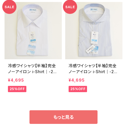
冷感ワイシャツ【半袖】完全
冷感ワイシャツ【半袖】完全
ノーアイロン i-Shirt｜-2℃
ノーアイロン i-Shirt｜-2℃
冷却 形態安定 レギュラー
冷却 形態安定 レギュラー
¥4,695
¥4,695
シルエット セミワイドカラー
シルエット カッタウェイ スト
25%OFF
25%OFF
ドビー メンズ ビジネス exh
ライプ メンズ ビジネス dhy
a14-sw-01 ホワイト
169-cwi-85 ブルー
もっと見る