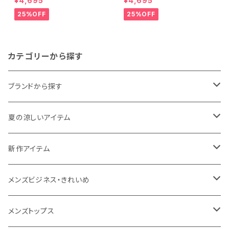
¥4,695
¥4,695
態安定 レギュラーシルエット カ
態安定 レギュラーシルエット ボ
ッタウェイ ストライプ メンズ ビ
タンダウン チェック柄 メンズ ビ
25%OFF
25%OFF
ジネス exha11-cw-12 L.グレ
ジネス exha12-dbd-12 L.グ
ー
レー
カテゴリーから探す
ブランドから探す
THE NORTH FACE
夏の涼しいアイテム
NANGA
メンズ
新作アイテム
1PIU1UGUALE3 RELAX
レディース
メンズ
メンズビジネス・きれいめ
go slow caravan
レディース
スーツ
メンズトップス