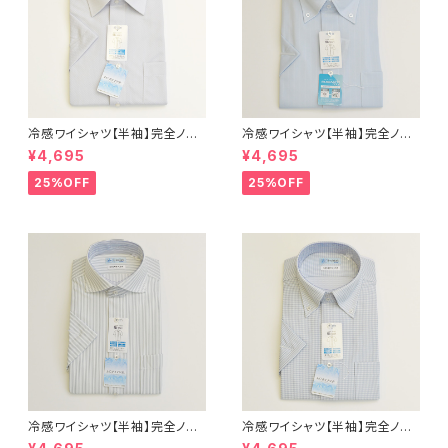
冷感ワイシャツ【半袖】完全ノー
冷感ワイシャツ【半袖】完全ノー
アイロン i-Shirt｜-2℃冷却 形
アイロン i-Shirt｜-2℃冷却 形
¥4,695
¥4,695
態安定 レギュラーシルエット セ
態安定 レギュラーシルエット ボ
ミワイドカラー ドビー メンズ ビ
タンダウン ストライプ メンズ ビ
25%OFF
25%OFF
ジネス exha14-sw-12 L.グレ
ジネス dhy197-bd-81 サック
ー
ス
冷感ワイシャツ【半袖】完全ノー
冷感ワイシャツ【半袖】完全ノー
アイロン i-Shirt｜-2℃冷却 形
アイロン i-Shirt｜-2℃冷却 形