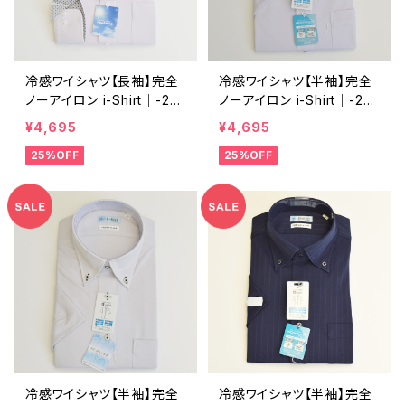
冷感ワイシャツ【長袖】完全
冷感ワイシャツ【半袖】完全
ノーアイロン i-Shirt｜-2℃
ノーアイロン i-Shirt｜-2℃
冷却 形態安定 レギュラー
冷却 形態安定 レギュラー
¥4,695
¥4,695
シルエット ボタンダウン ド
シルエット カッタウェイ ドッ
25%OFF
25%OFF
ビー 裏地切替 メンズ ビジ
ト柄 メンズ ビジネス dhy1
ネス dhw383-rb-bd21 L.
96-cw-91 ラベンダー
ピンク
冷感ワイシャツ【半袖】完全
冷感ワイシャツ【半袖】完全