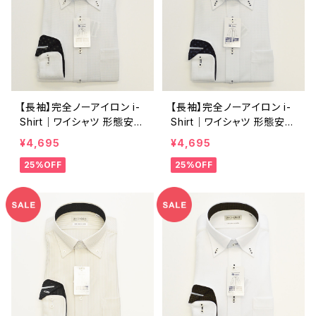
【長袖】完全ノーアイロン i-
【長袖】完全ノーアイロン i-
Shirt｜ワイシャツ 形態安定
Shirt｜ワイシャツ 形態安定
レギュラーシルエット ボタン
レギュラーシルエット ボタン
¥4,695
¥4,695
ダウン ドット メンズ ビジネ
ダウン ドット メンズ ビジネ
25%OFF
25%OFF
ス dhw398a-bd-12 L.グレ
ス dhw398a-bd-81 サッ
ー
クス