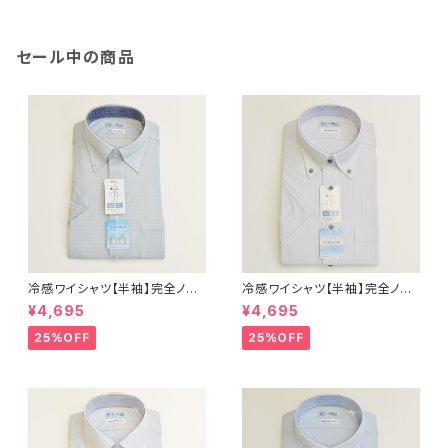
セール中の商品
冷感ワイシャツ【半袖】完全ノー
冷感ワイシャツ【半袖】完全ノー
アイロン i-Shirt｜-2℃冷却 形
アイロン i-Shirt｜-2℃冷却 形
¥4,695
¥4,695
態安定 レギュラーシルエット ボ
態安定 レギュラーシルエット ボ
タンダウン ドビー メンズ ビジネ
タンダウン ストライプ メンズ ビ
25%OFF
25%OFF
ス dhy195t-dbd-72 L.グリー
ジネス exha13-bd-12 L.グレ
ン
ー