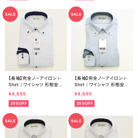
ンダー
ー
【長袖】完全ノーアイロン i-
【長袖】完全ノーアイロン i-
Shirt｜ワイシャツ 形態安定
Shirt｜ワイシャツ 形態安定
レギュラーシルエット ボタン
レギュラーシルエット ボタン
¥4,695
¥4,695
ダウン ドビー メンズ ビジネ
ダウン ストライプ メンズ ビ
25%OFF
25%OFF
ス dhw397a-bd-81 サッ
ジネス dhw399a-bd-84
クス
S.ブルー