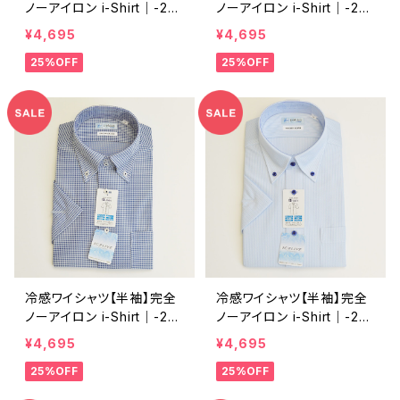
ノーアイロン i-Shirt｜-2℃
ノーアイロン i-Shirt｜-2℃
冷却 形態安定 レギュラー
冷却 形態安定 レギュラー
¥4,695
¥4,695
シルエット ボタンダウン ド
シルエット ボタンダウン ス
25%OFF
25%OFF
ビー メンズ ビジネス exha
トライプ メンズ ビジネス d
10-bd-12 L.グレー
hy197-bd-88 ネイビー
冷感ワイシャツ【半袖】完全
冷感ワイシャツ【半袖】完全
ノーアイロン i-Shirt｜-2℃
ノーアイロン i-Shirt｜-2℃
冷却 形態安定 レギュラー
冷却 形態安定 レギュラー
¥4,695
¥4,695
シルエット ボタンダウン チ
シルエット ボタンダウン ス
25%OFF
25%OFF
ェック柄 メンズ ビジネス e
トライプ メンズ ビジネス e
xha12-dbd-88 ネイビー
xha13-bd-81 サックス