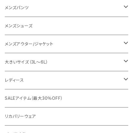
SY32 by SWEET YEARS
カジュアルセットアップ
Tシャツ/カットソー
メンズパンツ
URBAN SQUARE
スラックス
シャツ/ポロシャツ
デニムパンツ
メンズシューズ
EDWIN
ワイシャツ
パーカー/スウェット
イージーパンツ
メンズアウター/ジャケット
snow peak
シューズ
ニット
スラックス
ジャケット
大きいサイズ（3L～6L）
カジュアルジャケット
G-stage
フォーマル
ブルゾン
ビジネス
レディース
ビジネスジャケット
セットアップ
TETEHOMME
Tシャツ/ポロシャツ
コート
カジュアル
アウター
SALEアイテム（最大30％OFF）
ワイシャツ
ニット/Tシャツ/カットソー
TAION
マウンテンパーカー/アウトドア
アウター
トップス（ブラウス/カットソー）
リカバリーウェア
スウェット/パーカー