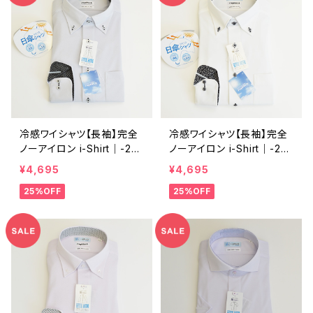
冷感ワイシャツ【長袖】完全
冷感ワイシャツ【長袖】完全
ノーアイロン i-Shirt｜-2℃
ノーアイロン i-Shirt｜-2℃
冷却 形態安定 遮熱UVカッ
冷却 形態安定 遮熱UVカッ
¥4,695
¥4,695
ト レギュラーシルエット ボ
ト レギュラーシルエット ボ
25%OFF
25%OFF
タンダウン ドビー 裏地切替
タンダウン ドビー 裏地切替
メンズ ビジネス dhw383-r
メンズ ビジネス dhw385-r
b-bd12 L.グレー
b-bd01 ホワイト