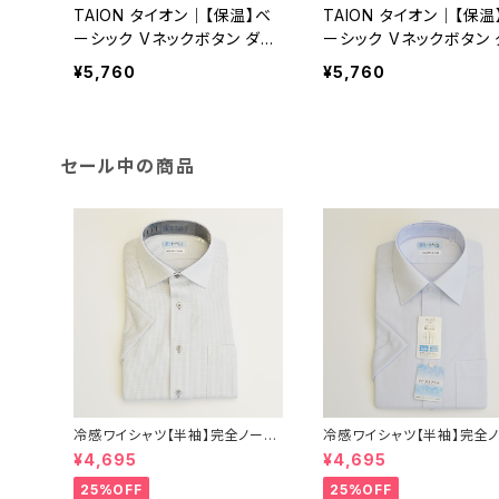
TAION タイオン｜【保温】ベ
TAION タイオン｜【保温
ーシック Vネックボタン ダウ
ーシック Vネックボタン 
ンジレ｜軽量 洗濯可能 メン
ンジレ｜軽量 洗濯可能 
¥5,760
¥5,760
ズ taion-003 ブラック
ズ taion-003 ネイビー
セール中の商品
冷感ワイシャツ【半袖】完全ノーア
冷感ワイシャツ【半袖】完全
イロン i-Shirt｜-2℃冷却 形態
イロン i-Shirt｜-2℃冷却
¥4,695
¥4,695
安定 レギュラーシルエット セミワ
安定 レギュラーシルエット 
イドカラー ドビー メンズ ビジネ
イドカラー ドビー メンズ ビ
25%OFF
25%OFF