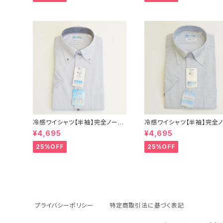
ス dhy193t-sw-12 L.グレー
ス exha14-sw-81 サック
冷感ワイシャツ【半袖】完全ノーア
冷感ワイシャツ【半袖】完全
イロン i-Shirt｜-2℃冷却 形態
イロン i-Shirt｜-2℃冷却
¥4,695
¥4,695
安定 レギュラーシルエット ボタン
安定 レギュラーシルエット 
ダウン ドビー メンズ ビジネス dh
ダウン チェック柄 メンズ ビ
25%OFF
25%OFF
y195t-dbd-12 L.グレー
exha12-dbd-12 L.グレー
プライバシーポリシー
特定商取引法に基づく表記