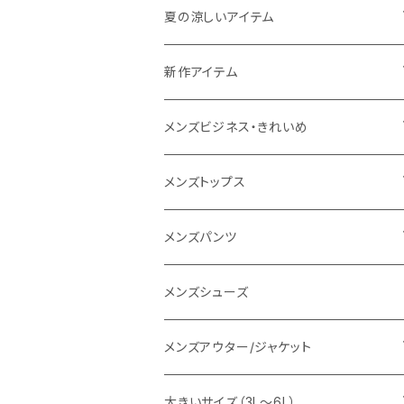
THE NORTH FACE
夏の涼しいアイテム
NANGA
メンズ
新作アイテム
1PIU1UGUALE3 RELAX
レディース
メンズ
メンズビジネス・きれいめ
go slow caravan
レディース
スーツ
メンズトップス
SY32 by SWEET YEARS
カジュアルセットアップ
Tシャツ/カットソー
メンズパンツ
URBAN SQUARE
スラックス
シャツ/ポロシャツ
デニムパンツ
メンズシューズ
EDWIN
ワイシャツ
パーカー/スウェット
イージーパンツ
メンズアウター/ジャケット
snow peak
シューズ
ニット
スラックス
ジャケット
大きいサイズ（3L～6L）