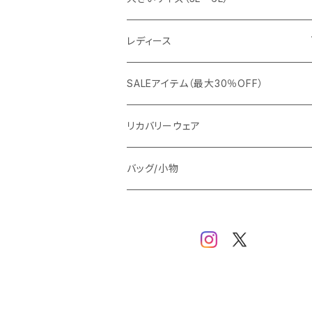
カジュアルジャケット
G-stage
フォーマル
ブルゾン
ビジネス
レディース
ビジネスジャケット
セットアップ
TETEHOMME
Tシャツ/ポロシャツ
コート
カジュアル
アウター
SALEアイテム（最大30％OFF）
ワイシャツ
ニット/Tシャツ/カットソー
TAION
マウンテンパーカー/アウトドア
アウター
トップス（ブラウス/カットソー）
リカバリーウェア
スウェット/パーカー
ダウン / 中綿アウター
ジャケット
バッグ/小物
ベスト
セットアップ
パンツ
スカート/ワンピース