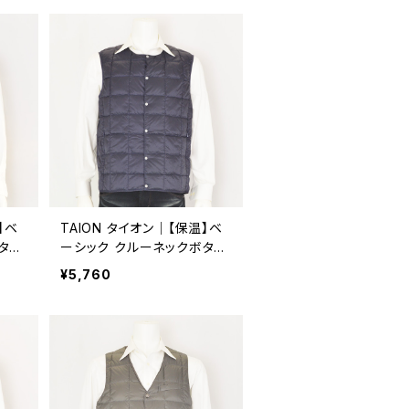
】ベ
TAION タイオン｜【保温】ベ
タン
ーシック クルーネックボタン
軽量
インナーダウンベスト｜軽量
¥5,760
004
洗濯可能 メンズ taion-004
ネイビー