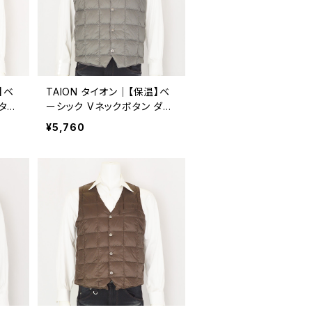
】ベ
TAION タイオン｜【保温】ベ
タン
ーシック Vネックボタン ダウ
軽量
ンジレ｜軽量 洗濯可能 メン
¥5,760
004
ズ taion-003 C.グレー