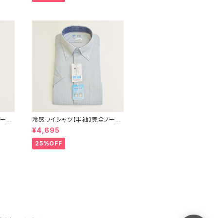
ス
exha11-cw-12 L.グレー
ノーア
冷感ワイシャツ【半袖】完全ノーア
 形態
イロン i-Shirt｜-2℃冷却 形態
¥4,695
ボタン
安定 レギュラーシルエット ボタン
ジネス
ダウン ドビー メンズ ビジネス dh
25%OFF
y195t-dbd-72 L.グリーン