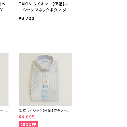
】ベ
TAION タイオン｜【保温】ベ
ダウ
ーシック Vネックボタン ダウ
メン
ンジレ｜軽量 洗濯可能 メン
¥6,720
ズ taion-003 D.ブラウン
ノーア
冷感ワイシャツ【半袖】完全ノーア
 形態
イロン i-Shirt｜-2℃冷却 形態
¥4,695
セミワ
安定 レギュラーシルエット カッタ
ジネ
ウェイ ストライプ メンズ ビジネス
25%OFF