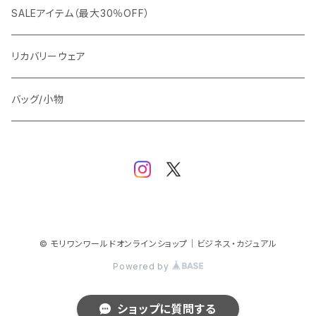
ビジネスジャケット
セットアップ
TETEHOMME
Tシャツ/ポロシャツ
コート
カジュアル
アウター
SALEアイテム（最大30％OFF）
ワイシャツ
ニット/Tシャツ/カットソー
TAION
マウンテンパーカー/アウトドア
アウター
トップス（ブラウス/カットソー）
リカバリーウェア
スウェット/パーカー
ダウン / 中綿アウター
ジャケット
バッグ/小物
ベスト
セットアップ
パンツ
スカート/ワンピース
© モリワンワールドオンラインショップ｜ビジネス・カジュアル
Powered by
シューズ
ショップに質問する