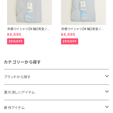
冷感ワイシャツ【半袖】完全ノー
冷感ワイシャツ【半袖】完全ノー
アイロン i-Shirt｜-2℃冷却 形
アイロン i-Shirt｜-2℃冷却 形
¥4,695
¥4,695
態安定 レギュラーシルエット ボ
態安定 レギュラーシルエット ボ
タンダウン チェック柄 メンズ ビ
タンダウン ドビー メンズ ビジネ
25%OFF
25%OFF
ジネス exha12-dbd-12 L.グ
ス dhy195t-dbd-72 L.グリー
レー
ン
カテゴリーから探す
ブランドから探す
THE NORTH FACE
夏の涼しいアイテム
NANGA
メンズ
新作アイテム