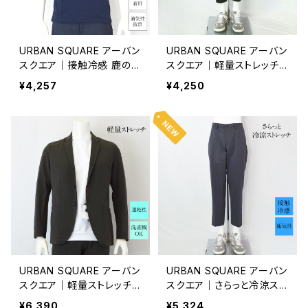
URBAN SQUARE アーバン
URBAN SQUARE アーバン
スクエア｜接触冷感 鹿の子
スクエア｜軽量ストレッチ
ボタンダウンポロシャツ｜
大人のきれいめイージース
¥4,257
¥4,250
洗濯機OK イージーケア オ
ラックス｜オンオフ着用 メ
ンオフ着用 メンズ 56372
ンズ ビジネス 63359 ブラ
ネイビー
ウン系
URBAN SQUARE アーバン
URBAN SQUARE アーバン
スクエア｜軽量ストレッチテ
スクエア｜さらっと冷涼スト
ーラードジャケット｜洗濯可
レッチ イージースラックス
¥6,390
¥5,324