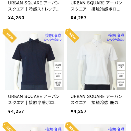
URBAN SQUARE アーバン
URBAN SQUARE アーバン
スクエア｜冷感ストレッチカ
スクエア｜接触冷感ポロシ
ッタウェイカットシャツ｜オ
ャツ｜遮熱冷感 洗濯機OK
¥4,250
¥4,257
ンオフ着用 メンズ 35316 ブ
イージーケア オンオフ着用
ラック（無地）
メンズ 56373 ホワイト
URBAN SQUARE アーバン
URBAN SQUARE アーバン
スクエア｜接触冷感ポロシ
スクエア｜接触冷感 鹿の子
ャツ｜遮熱冷感 洗濯機OK
ボタンダウンポロシャツ｜
¥4,257
¥4,257
イージーケア オンオフ着用
洗濯機OK イージーケア オ
メンズ 56373 ネイビー
ンオフ着用 メンズ 56372
ホワイト