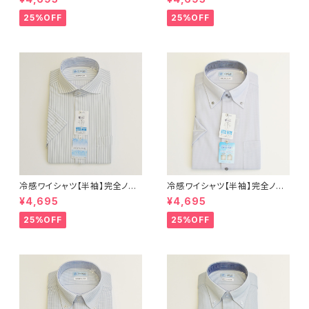
態安定 レギュラーシルエット セ
態安定 レギュラーシルエット セ
ミワイドカラー ドビー メンズ ビ
ミワイドカラー ドビー メンズ ビ
25%OFF
25%OFF
ジネス dhy193t-sw-12 L.グ
ジネス exha14-sw-81 サック
レー
ス
冷感ワイシャツ【半袖】完全ノー
冷感ワイシャツ【半袖】完全ノー
アイロン i-Shirt｜-2℃冷却 形
アイロン i-Shirt｜-2℃冷却 形
¥4,695
¥4,695
態安定 レギュラーシルエット カ
態安定 レギュラーシルエット ボ
ッタウェイ ストライプ メンズ ビ
タンダウン ドビー メンズ ビジネ
25%OFF
25%OFF
ジネス exha11-cw-12 L.グレ
ス dhy195t-dbd-12 L.グレー
ー