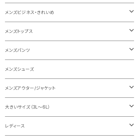
1PIU1UGUALE3 RELAX
レディース
メンズ
メンズビジネス・きれいめ
go slow caravan
レディース
スーツ
メンズトップス
SY32 by SWEET YEARS
カジュアルセットアップ
Tシャツ/カットソー
メンズパンツ
URBAN SQUARE
スラックス
シャツ/ポロシャツ
デニムパンツ
メンズシューズ
EDWIN
ワイシャツ
パーカー/スウェット
イージーパンツ
メンズアウター/ジャケット
snow peak
シューズ
ニット
スラックス
ジャケット
大きいサイズ（3L～6L）
カジュアルジャケット
G-stage
フォーマル
ブルゾン
ビジネス
レディース