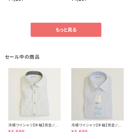
濯機OK イージーケア オン
濯機OK イージーケア オン
オフ着用 メンズ 56374 ネ
オフ着用 メンズ 56374 ブ
イビー
ラック
もっと見る
セール中の商品
冷感ワイシャツ【半袖】完全ノー
冷感ワイシャツ【半袖】完全ノー
アイロン i-Shirt｜-2℃冷却 形
アイロン i-Shirt｜-2℃冷却 形
¥4,695
¥4,695