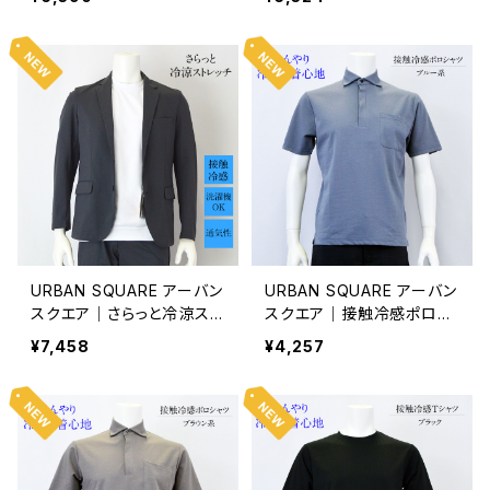
能 速乾性 オンオフ着用 メ
｜接触冷感 イージーケア
ンズ ビジネス 63358 ブラ
オンオフ着用 メンズ ビジネ
ウン系
ス 36352 グレー系
URBAN SQUARE アーバン
URBAN SQUARE アーバン
スクエア｜さらっと冷涼スト
スクエア｜接触冷感ポロシ
レッチテーラードジャケット
ャツ｜遮熱冷感 洗濯機OK
¥7,458
¥4,257
｜接触冷感 洗濯機OK イー
イージーケア オンオフ着用
ジーケア オンオフ着用 メン
メンズ 56373 ブルー系
ズ 36351 グレー系