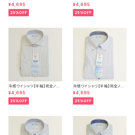
アイロン i-Shirt｜-2℃冷却 形
アイロン i-Shirt｜-2℃冷却 形
¥4,695
¥4,695
態安定 レギュラーシルエット セ
態安定 レギュラーシルエット セ
ミワイドカラー ドビー メンズ ビ
ミワイドカラー ドビー メンズ ビ
25%OFF
25%OFF
ジネス dhy193t-sw-12 L.グ
ジネス exha14-sw-81 サック
レー
ス
冷感ワイシャツ【半袖】完全ノー
冷感ワイシャツ【半袖】完全ノー
アイロン i-Shirt｜-2℃冷却 形
アイロン i-Shirt｜-2℃冷却 形
¥4,695
¥4,695
態安定 レギュラーシルエット カ
態安定 レギュラーシルエット ボ
ッタウェイ ストライプ メンズ ビ
タンダウン ドビー メンズ ビジネ
25%OFF
25%OFF
ジネス exha11-cw-12 L.グレ
ス dhy195t-dbd-12 L.グレー
ー