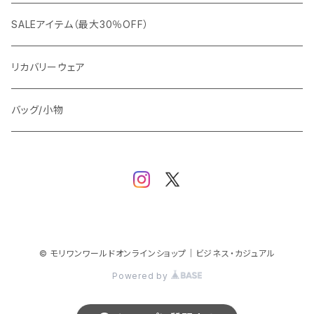
ビジネスジャケット
セットアップ
TETEHOMME
Tシャツ/ポロシャツ
コート
カジュアル
アウター
SALEアイテム（最大30％OFF）
ワイシャツ
ニット/Tシャツ/カットソー
TAION
マウンテンパーカー/アウトドア
アウター
トップス（ブラウス/カットソー）
リカバリーウェア
スウェット/パーカー
ダウン / 中綿アウター
ジャケット
バッグ/小物
ベスト
セットアップ
パンツ
スカート/ワンピース
© モリワンワールドオンラインショップ｜ビジネス・カジュアル
Powered by
シューズ