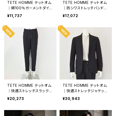
TETE HOMME テットオム
TETE HOMME テットオム
｜綿100％ガーメントダイ加
｜防シワストレッチバンドカ
工半袖Tシャツ メンズ 1025
ラーシャツ 軽量 防シワ 洗
¥11,737
¥17,072
362071 ホワイト
濯機OK メンズ 102625701
1 グレー系
TETE HOMME テットオム
TETE HOMME テットオム
｜快適ストレッチスラックス
｜快適ストレッチジャケット
通気性 軽量 防シワ 洗濯機
通気性 軽量 防シワ 洗濯機
¥20,273
¥30,943
OK メンズ 1026270011 ブ
OK メンズ 1026233011 ブ
ラック
ラック