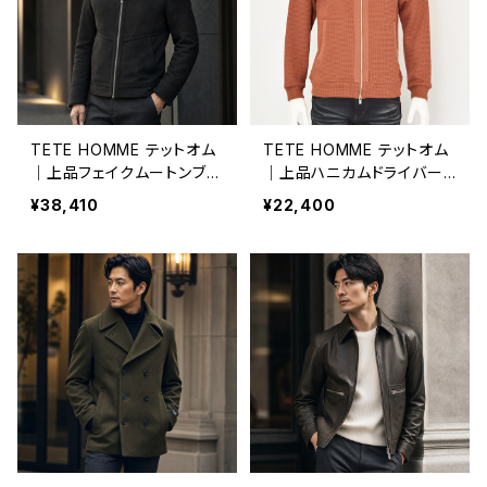
TETE HOMME テットオム
TETE HOMME テットオム
｜上品フェイクムートンブル
｜上品ハニカムドライバー
ゾン メンズ 1024613051 ブ
ズジャケット メンズ 10255
¥38,410
¥22,400
ラック
60021 オレンジ