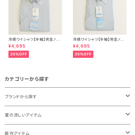
冷感ワイシャツ【半袖】完全ノー
冷感ワイシャツ【半袖】完全ノー
アイロン i-Shirt｜-2℃冷却 形
アイロン i-Shirt｜-2℃冷却 形
¥4,695
¥4,695
態安定 レギュラーシルエット ボ
態安定 レギュラーシルエット ボ
タンダウン チェック柄 メンズ ビ
タンダウン ドビー メンズ ビジネ
25%OFF
25%OFF
ジネス exha12-dbd-12 L.グ
ス dhy195t-dbd-72 L.グリー
レー
ン
カテゴリーから探す
ブランドから探す
THE NORTH FACE
夏の涼しいアイテム
NANGA
メンズ
新作アイテム