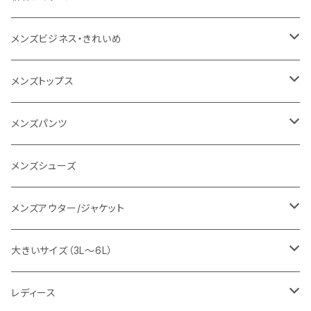
1PIU1UGUALE3 RELAX
レディース
メンズ
メンズビジネス・きれいめ
go slow caravan
レディース
スーツ
メンズトップス
SY32 by SWEET YEARS
カジュアルセットアップ
Tシャツ/カットソー
メンズパンツ
URBAN SQUARE
スラックス
シャツ/ポロシャツ
デニムパンツ
メンズシューズ
EDWIN
ワイシャツ
パーカー/スウェット
イージーパンツ
メンズアウター/ジャケット
snow peak
シューズ
ニット
スラックス
ジャケット
大きいサイズ（3L～6L）
カジュアルジャケット
G-stage
フォーマル
ブルゾン
ビジネス
レディース