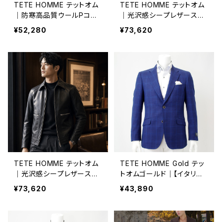
TETE HOMME テットオム
TETE HOMME テットオム
｜防寒高品質ウールPコー
｜光沢感シープレザーステ
ト 耐久性 保温 メンズ 1025
ンカラーブルゾン メンズ 10
¥52,280
¥73,620
691021 カーキー
25619011 カーキー
TETE HOMME テットオム
TETE HOMME Gold テッ
｜光沢感シープレザーステ
トオムゴールド｜【イタリア
ンカラーブルゾン メンズ 10
製インポート生地使用】テー
¥73,620
¥43,890
25619011 ブラック
ラードジャケット ウィンドウ
ペーン メンズ 504120002
-21 ブルー