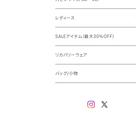
カジュアルジャケット
G-stage
フォーマル
ブルゾン
ビジネス
レディース
ビジネスジャケット
セットアップ
TETEHOMME
Tシャツ/ポロシャツ
コート
カジュアル
アウター
SALEアイテム（最大30％OFF）
ワイシャツ
ニット/Tシャツ/カットソー
TAION
マウンテンパーカー/アウトドア
アウター
トップス（ブラウス/カットソー）
リカバリーウェア
スウェット/パーカー
ダウン / 中綿アウター
ジャケット
バッグ/小物
ベスト
セットアップ
パンツ
スカート/ワンピース