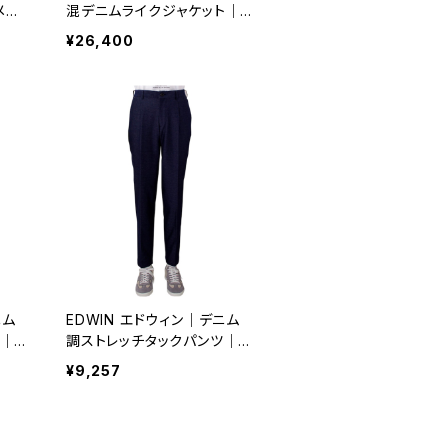
メン
混デニムライクジャケット｜メ
8 ベ
ンズ ビジネス 通年 k80167
¥26,400
ベージュ
ニム
EDWIN エドウィン｜デニム
ツ｜メ
調ストレッチタックパンツ｜メ
ージュ
ンズ 通年 k80142 ネイビー
¥9,257