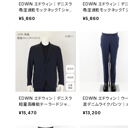
EDWIN エドウィン｜デニスラ
EDWIN エドウィン｜デ
吸湿速乾モックネックTシャ
吸湿速乾モックネックT
ツ｜UVカット ストレッチ メン
ツ｜UVカット ストレッチ
¥5,860
¥5,860
ズ EDB607 M.グレー
ズ EDB607 ブラック
EDWIN エドウィン｜デニスラ
EDWIN エドウィン｜ウ
軽量高機能テーラードジャケ
混デニムライクパンツ｜
ット｜メンズ EDB803-2025
ズ ビジネス 通年 k8017
¥15,470
¥13,200
1 ネイビー
ルー