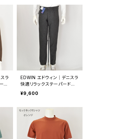
ニスラ
EDWIN エドウィン｜デニスラ
ーラ
快適リラックステーパードパ
db
ンツ｜メンズ edb107 C.グレ
¥9,600
ー