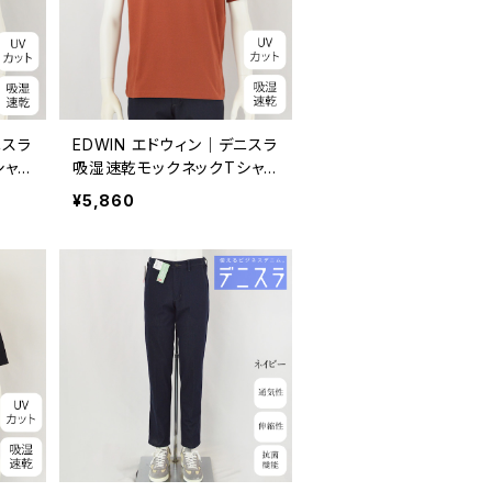
ニスラ
EDWIN エドウィン｜デニスラ
シャ
吸湿速乾モックネックTシャ
 メン
ツ｜UVカット ストレッチ メン
¥5,860
ズ EDB607 オレンジ