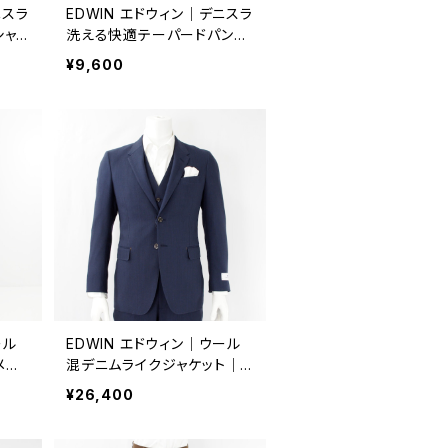
ニスラ
EDWIN エドウィン｜デニスラ
シャ
洗える快適テーパードパンツ
 メン
｜メンズ EDB101-20251 ネ
¥9,600
イビー
ール
EDWIN エドウィン｜ウール
メン
混デニムライクジャケット｜メ
6 ブ
ンズ ビジネス 通年 k80175
¥26,400
ブルー