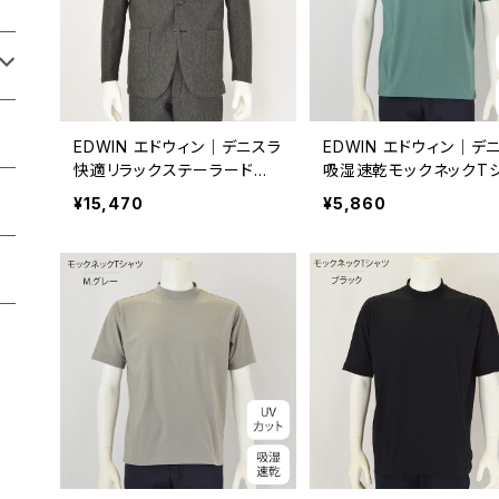
EDWIN エドウィン｜デニスラ
EDWIN エドウィン｜デ
快適リラックステーラードジ
吸湿速乾モックネックT
ャケット｜メンズ edb810 C.
ツ｜UVカット ストレッチ
¥15,470
¥5,860
グレー
ズ EDB607 グリーン