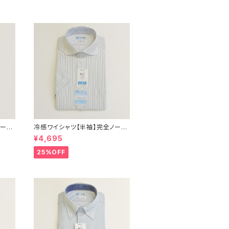
ノーア
冷感ワイシャツ【半袖】完全ノーア
 形態
イロン i-Shirt｜-2℃冷却 形態
¥4,695
セミワ
安定 レギュラーシルエット カッタ
ジネ
ウェイ ストライプ メンズ ビジネス
25%OFF
ス
exha11-cw-12 L.グレー