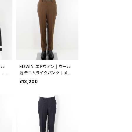
ール
EDWIN エドウィン｜ウール
ト｜メ
混デニムライクパンツ｜メン
175
ズ ビジネス 通年 k80176 ブ
¥13,200
ラウン