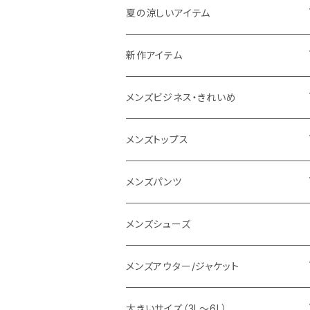
THE NORTH FACE
夏の涼しいアイテム
NANGA
メンズ
新作アイテム
1PIU1UGUALE3 RELAX
レディース
メンズ
メンズビジネス・きれいめ
go slow caravan
レディース
スーツ
メンズトップス
SY32 by SWEET YEARS
カジュアルセットアップ
Tシャツ/カットソー
メンズパンツ
URBAN SQUARE
スラックス
シャツ/ポロシャツ
デニムパンツ
メンズシューズ
EDWIN
ワイシャツ
パーカー/スウェット
イージーパンツ
メンズアウター/ジャケット
snow peak
シューズ
ニット
スラックス
ジャケット
大きいサイズ（3L～6L）