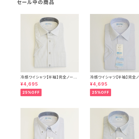
セール中の商品
冷感ワイシャツ【半袖】完全ノーア
冷感ワイシャツ【半袖】完全
イロン i-Shirt｜-2℃冷却 形態
イロン i-Shirt｜-2℃冷却
¥4,695
¥4,695
安定 レギュラーシルエット セミワ
安定 レギュラーシルエット 
イドカラー ドビー メンズ ビジネ
イドカラー ドビー メンズ ビ
25%OFF
25%OFF
ス dhy193t-sw-12 L.グレー
ス exha14-sw-81 サック