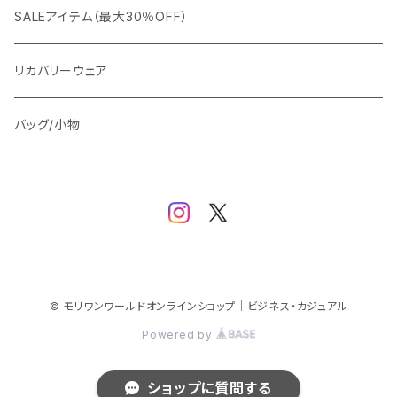
ビジネスジャケット
セットアップ
TETEHOMME
Tシャツ/ポロシャツ
コート
カジュアル
アウター
SALEアイテム（最大30％OFF）
ワイシャツ
ニット/Tシャツ/カットソー
TAION
マウンテンパーカー/アウトドア
アウター
トップス（ブラウス/カットソー）
リカバリーウェア
スウェット/パーカー
ダウン / 中綿アウター
ジャケット
バッグ/小物
ベスト
セットアップ
パンツ
スカート/ワンピース
© モリワンワールドオンラインショップ｜ビジネス・カジュアル
Powered by
シューズ
ショップに質問する