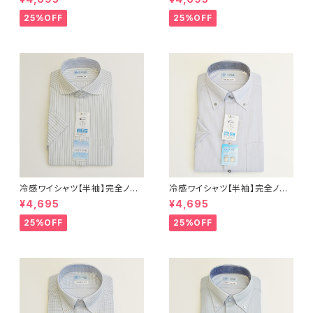
態安定 レギュラーシルエット セ
態安定 レギュラーシルエット セ
ミワイドカラー ドビー メンズ ビ
ミワイドカラー ドビー メンズ ビ
25%OFF
25%OFF
ジネス dhy193t-sw-12 L.グ
ジネス exha14-sw-81 サック
レー
ス
冷感ワイシャツ【半袖】完全ノー
冷感ワイシャツ【半袖】完全ノー
アイロン i-Shirt｜-2℃冷却 形
アイロン i-Shirt｜-2℃冷却 形
¥4,695
¥4,695
態安定 レギュラーシルエット カ
態安定 レギュラーシルエット ボ
ッタウェイ ストライプ メンズ ビ
タンダウン ドビー メンズ ビジネ
25%OFF
25%OFF
ジネス exha11-cw-12 L.グレ
ス dhy195t-dbd-12 L.グレー
ー