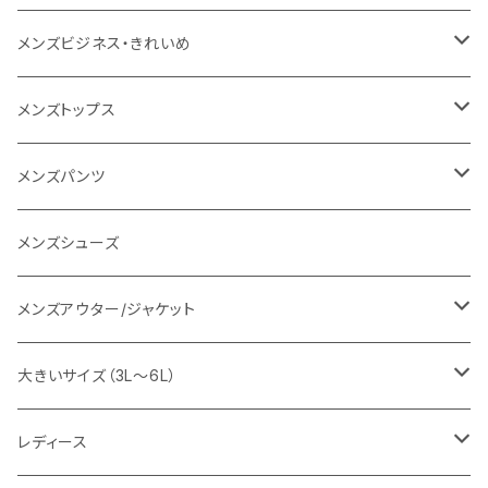
1PIU1UGUALE3 RELAX
レディース
メンズ
メンズビジネス・きれいめ
go slow caravan
レディース
スーツ
メンズトップス
SY32 by SWEET YEARS
カジュアルセットアップ
Tシャツ/カットソー
メンズパンツ
URBAN SQUARE
スラックス
シャツ/ポロシャツ
デニムパンツ
メンズシューズ
EDWIN
ワイシャツ
パーカー/スウェット
イージーパンツ
メンズアウター/ジャケット
snow peak
シューズ
ニット
スラックス
ジャケット
大きいサイズ（3L～6L）
カジュアルジャケット
G-stage
フォーマル
ブルゾン
ビジネス
レディース