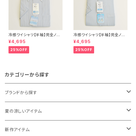
冷感ワイシャツ【半袖】完全ノー
冷感ワイシャツ【半袖】完全ノー
アイロン i-Shirt｜-2℃冷却 形
アイロン i-Shirt｜-2℃冷却 形
¥4,695
¥4,695
態安定 レギュラーシルエット ボ
態安定 レギュラーシルエット ボ
タンダウン チェック柄 メンズ ビ
タンダウン ドビー メンズ ビジネ
25%OFF
25%OFF
ジネス exha12-dbd-12 L.グ
ス dhy195t-dbd-72 L.グリー
レー
ン
カテゴリーから探す
ブランドから探す
THE NORTH FACE
夏の涼しいアイテム
NANGA
メンズ
新作アイテム