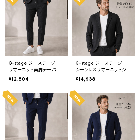
G-stage ジーステージ｜
G-stage ジーステージ｜
サマーニット美脚テーパー
シーンレスサマーニットジャ
ドシルエットパンツ｜洗濯可
ケット｜洗濯可能 しわにな
¥12,804
¥14,938
能 しわになりにくい オンオ
りにくい オンオフ 360217
フ 360517 メンズ C.グレー
メンズ C.グレー