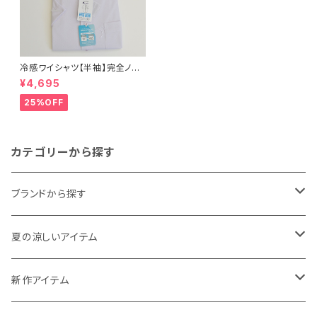
冷感ワイシャツ【半袖】完全ノー
アイロン i-Shirt｜-2℃冷却 形
¥4,695
態安定 レギュラーシルエット カ
ッタウェイ ドット柄 メンズ ビジ
25%OFF
ネス dhy196-cw-91 ラベンダ
ー
カテゴリーから探す
ブランドから探す
THE NORTH FACE
夏の涼しいアイテム
NANGA
メンズ
新作アイテム