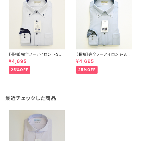
【長袖】完全ノーアイロン i-Shir
【長袖】完全ノーアイロン i-Shir
t｜ワイシャツ 形態安定 レギュ
t｜ワイシャツ 形態安定 レギュ
¥4,695
¥4,695
ラーシルエット ボタンダウン ド
ラーシルエット ボタンダウン ス
ビー メンズ ビジネス dhw397
トライプ メンズ ビジネス dhw3
25%OFF
25%OFF
a-bd-81 サックス
99a-bd-84 S.ブルー
最近チェックした商品