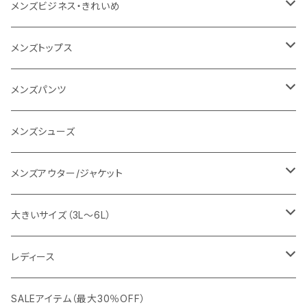
1PIU1UGUALE3 RELAX
レディース
メンズ
メンズビジネス・きれいめ
go slow caravan
レディース
スーツ
メンズトップス
SY32 by SWEET YEARS
カジュアルセットアップ
Tシャツ/カットソー
メンズパンツ
URBAN SQUARE
スラックス
シャツ/ポロシャツ
デニムパンツ
メンズシューズ
EDWIN
ワイシャツ
パーカー/スウェット
イージーパンツ
メンズアウター/ジャケット
snow peak
シューズ
ニット
スラックス
ジャケット
大きいサイズ（3L～6L）
カジュアルジャケット
G-stage
フォーマル
ブルゾン
ビジネス
レディース
ビジネスジャケット
セットアップ
TETEHOMME
Tシャツ/ポロシャツ
コート
カジュアル
アウター
SALEアイテム（最大30％OFF）