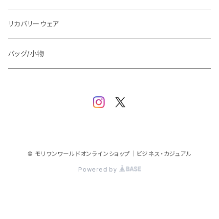
ワイシャツ
ニット/Tシャツ/カットソー
TAION
マウンテンパーカー/アウトドア
アウター
トップス（ブラウス/カットソー）
リカバリーウェア
スウェット/パーカー
ダウン / 中綿アウター
ジャケット
バッグ/小物
ベスト
セットアップ
パンツ
スカート/ワンピース
© モリワンワールドオンラインショップ｜ビジネス・カジュアル
Powered by
シューズ