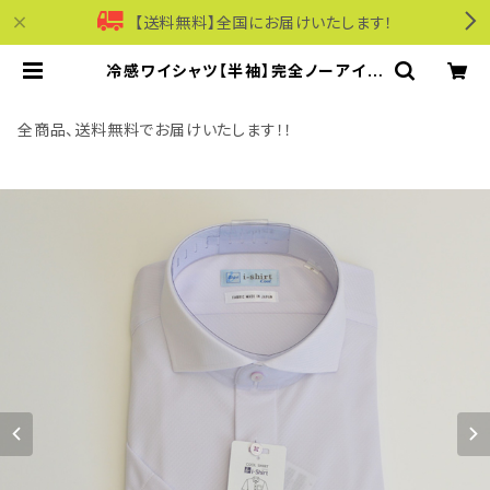
【送料無料】全国にお届けいたします！
冷感ワイシャツ【半袖】完全ノーアイロ
ン i-Shirt｜-2℃冷却 形態安定 レ
ギュラーシルエット カッタウェイ ドッ
ト柄 メンズ ビジネス dhy196-cw-
全商品、送料無料でお届けいたします！！
91 ラベンダー | モリワンワールドオ
ンラインショップ｜ビジネス・カジュア
ル