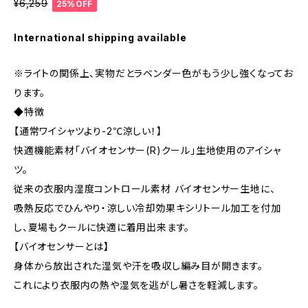
¥6,259
25%OFF
International shipping available
※ライトの関係上、実物だとラベンダー色がもう少し強くなってお
ります。
◆特徴
【通常ワイシャツより-2℃涼しい！】
快適機能素材「バイオセンサー(R)クール」生地使用のアイシャ
ツ。
従来の衣服内湿度コントロール素材 バイオセンサー生地に、
吸熱反応でひんやり・涼しい冷却効果キシリトール加工を付加
し、夏場もクールに快適に着用出来ます。
【バイオセンサーとは】
身体から放出された湿気や汗を吸収し編み目が開きます。
これにより衣服内の熱や湿気を逃がし暑さを軽減します。