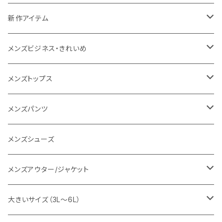
NANGA
メンズ
新作アイテム
1PIU1UGUALE3 RELAX
レディース
メンズ
メンズビジネス・きれいめ
go slow caravan
レディース
スーツ
メンズトップス
SY32 by SWEET YEARS
カジュアルセットアップ
Tシャツ/カットソー
メンズパンツ
URBAN SQUARE
スラックス
シャツ/ポロシャツ
デニムパンツ
メンズシューズ
EDWIN
ワイシャツ
パーカー/スウェット
イージーパンツ
メンズアウター/ジャケット
snow peak
シューズ
ニット
スラックス
ジャケット
大きいサイズ（3L～6L）