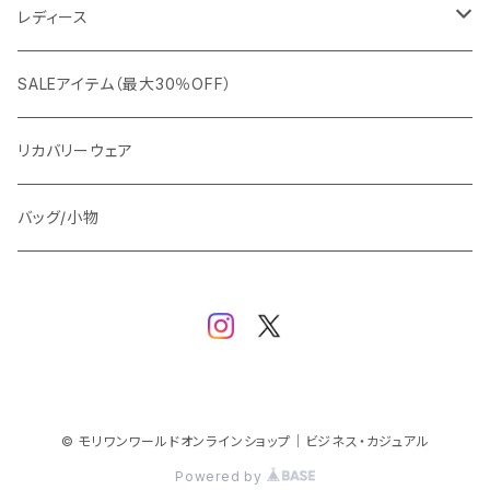
カジュアルジャケット
G-stage
フォーマル
ブルゾン
ビジネス
レディース
ビジネスジャケット
セットアップ
TETEHOMME
Tシャツ/ポロシャツ
コート
カジュアル
アウター
SALEアイテム（最大30％OFF）
ワイシャツ
ニット/Tシャツ/カットソー
TAION
マウンテンパーカー/アウトドア
アウター
トップス（ブラウス/カットソー）
リカバリーウェア
スウェット/パーカー
ダウン / 中綿アウター
ジャケット
バッグ/小物
ベスト
セットアップ
パンツ
スカート/ワンピース
© モリワンワールドオンラインショップ｜ビジネス・カジュアル
Powered by
シューズ