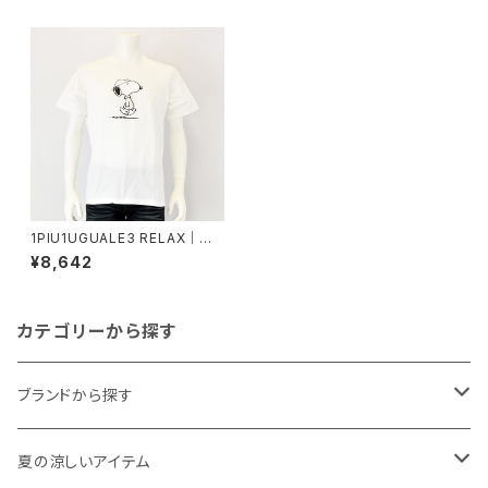
1PIU1UGUALE3 RELAX｜スヌ
ーピーロゴ ジョー・クール半袖
¥8,642
Tシャツ｜ウノピゥウノウグァー
レトレ リラックス メンズ ust-26
055 ホワイト
カテゴリーから探す
ブランドから探す
THE NORTH FACE
夏の涼しいアイテム