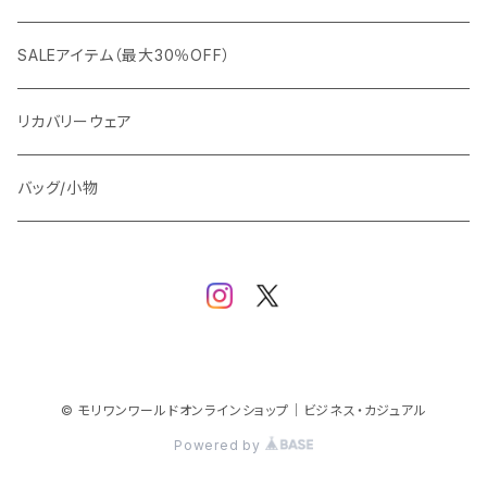
ビジネスジャケット
セットアップ
TETEHOMME
Tシャツ/ポロシャツ
コート
カジュアル
アウター
SALEアイテム（最大30％OFF）
ワイシャツ
ニット/Tシャツ/カットソー
TAION
マウンテンパーカー/アウトドア
アウター
トップス（ブラウス/カットソー）
リカバリーウェア
スウェット/パーカー
ダウン / 中綿アウター
ジャケット
バッグ/小物
ベスト
セットアップ
パンツ
スカート/ワンピース
© モリワンワールドオンラインショップ｜ビジネス・カジュアル
Powered by
シューズ