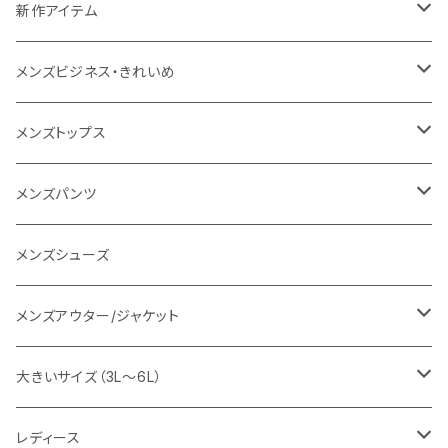
NANGA
メンズ
新作アイテム
1PIU1UGUALE3 RELAX
レディース
メンズ
メンズビジネス・きれいめ
go slow caravan
レディース
スーツ
メンズトップス
SY32 by SWEET YEARS
カジュアルセットアップ
Tシャツ/カットソー
メンズパンツ
URBAN SQUARE
スラックス
シャツ/ポロシャツ
デニムパンツ
メンズシューズ
EDWIN
ワイシャツ
パーカー/スウェット
イージーパンツ
メンズアウター/ジャケット
snow peak
シューズ
ニット
スラックス
ジャケット
大きいサイズ（3L～6L）
カジュアルジャケット
G-stage
フォーマル
ブルゾン
ビジネス
レディース