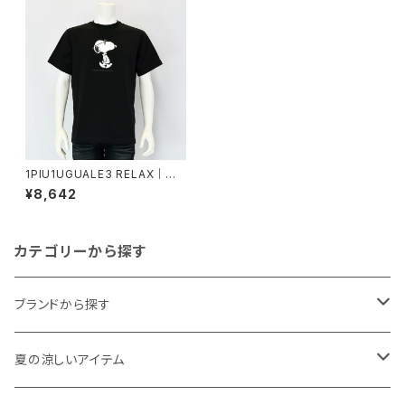
1PIU1UGUALE3 RELAX｜スヌ
ーピーロゴ ジョー・クール半袖
¥8,642
Tシャツ｜ウノピゥウノウグァー
レトレ リラックス メンズ ust-26
055 ブラック
カテゴリーから探す
ブランドから探す
THE NORTH FACE
夏の涼しいアイテム