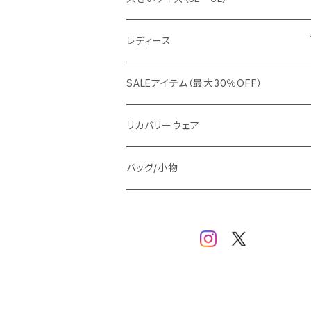
カジュアルジャケット
G-stage
フォーマル
ブルゾン
ビジネス
レディース
ビジネスジャケット
セットアップ
TETEHOMME
Tシャツ/ポロシャツ
コート
カジュアル
アウター
SALEアイテム（最大30％OFF）
ワイシャツ
ニット/Tシャツ/カットソー
TAION
マウンテンパーカー/アウトドア
アウター
トップス（ブラウス/カットソー）
リカバリーウェア
スウェット/パーカー
ダウン / 中綿アウター
ジャケット
バッグ/小物
ベスト
セットアップ
パンツ
スカート/ワンピース