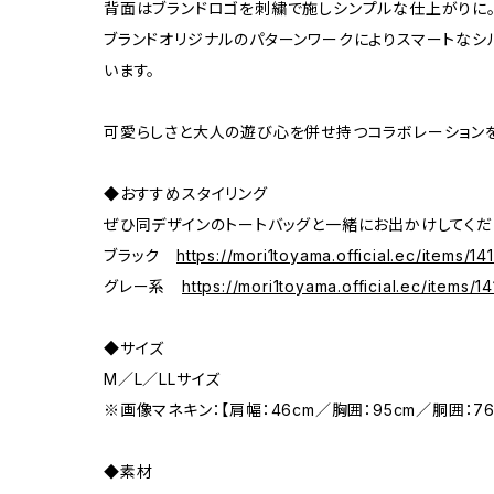
背面はブランドロゴを刺繍で施しシンプルな仕上がりに
ブランドオリジナルのパターンワークによりスマートなシ
います。
可愛らしさと大人の遊び心を併せ持つコラボレーション
◆おすすめスタイリング
ぜひ同デザインのトートバッグと一緒にお出かけしてくだ
ブラック
https://mori1toyama.official.ec/items/1
グレー系
https://mori1toyama.official.ec/items/
◆サイズ
M／L／LLサイズ
※画像マネキン：【肩幅：46cm／胸囲：95cm／胴囲：7
◆素材