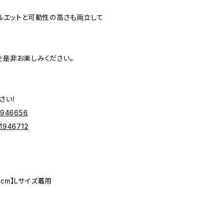
。
ルエットと可動性の高さも両立して
を是非お楽しみください。
さい！
41946656
141946712
6cm】Lサイズ着用