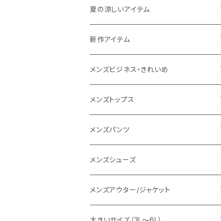
THE NORTH FACE
夏の涼しいアイテム
NANGA
メンズ
新作アイテム
1PIU1UGUALE3 RELAX
レディース
メンズ
メンズビジネス・きれいめ
go slow caravan
レディース
スーツ
メンズトップス
SY32 by SWEET YEARS
カジュアルセットアップ
Tシャツ/カットソー
メンズパンツ
URBAN SQUARE
スラックス
シャツ/ポロシャツ
デニムパンツ
メンズシューズ
EDWIN
ワイシャツ
パーカー/スウェット
イージーパンツ
メンズアウター/ジャケット
snow peak
シューズ
ニット
スラックス
ジャケット
大きいサイズ（3L～6L）