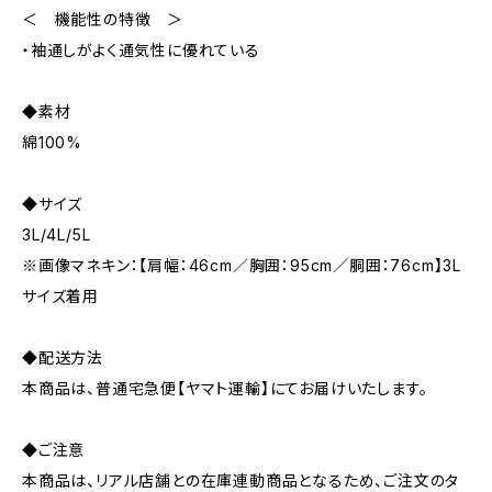
＜ 機能性の特徴 ＞
・袖通しがよく通気性に優れている
◆素材
綿100%
◆サイズ
3L/4L/5L
※画像マネキン：【肩幅：46cm／胸囲：95cm／胴囲：76cm】3L
サイズ着用
◆配送方法
本商品は、普通宅急便【ヤマト運輸】にてお届けいたします。
◆ご注意
本商品は、リアル店舗との在庫連動商品となるため、ご注文のタ