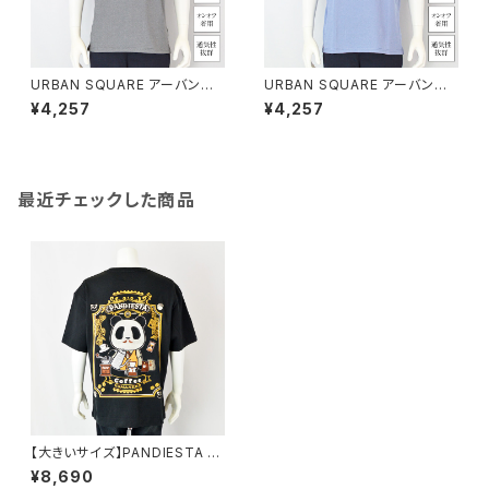
URBAN SQUARE アーバンス
URBAN SQUARE アーバンス
クエア｜接触冷感 鹿の子ボタン
クエア｜接触冷感 鹿の子ボタン
¥4,257
¥4,257
ダウンポロシャツ｜洗濯機OK
ダウンポロシャツ｜洗濯機OK
イージーケア オンオフ着用 メン
イージーケア オンオフ着用 メン
ズ 56372 グレー系
ズ 56372 ブルー
最近チェックした商品
【大きいサイズ】PANDIESTA J
APAN｜喫茶パンディエスタTシ
¥8,690
ャツ｜パンディエスタジャパン メ