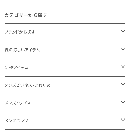
ンズ 526217k ブラック
カテゴリーから探す
ブランドから探す
THE NORTH FACE
夏の涼しいアイテム
NANGA
メンズ
新作アイテム
1PIU1UGUALE3 RELAX
レディース
メンズ
メンズビジネス・きれいめ
go slow caravan
レディース
スーツ
メンズトップス
SY32 by SWEET YEARS
カジュアルセットアップ
Tシャツ/カットソー
メンズパンツ