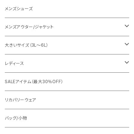
URBAN SQUARE
スラックス
シャツ/ポロシャツ
デニムパンツ
メンズシューズ
EDWIN
ワイシャツ
パーカー/スウェット
イージーパンツ
メンズアウター/ジャケット
snow peak
シューズ
ニット
スラックス
ジャケット
大きいサイズ（3L～6L）
カジュアルジャケット
G-stage
フォーマル
ブルゾン
ビジネス
レディース
ビジネスジャケット
セットアップ
TETEHOMME
Tシャツ/ポロシャツ
コート
カジュアル
アウター
SALEアイテム（最大30％OFF）
ワイシャツ
ニット/Tシャツ/カットソー
TAION
マウンテンパーカー/アウトドア
アウター
トップス（ブラウス/カットソー）
リカバリーウェア
スウェット/パーカー
ダウン / 中綿アウター
ジャケット
バッグ/小物