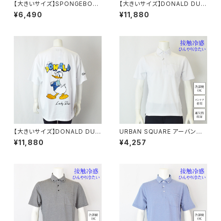
【大きいサイズ】SPONGEBOB
【大きいサイズ】DONALD DUC
天竺プリント半袖Tシャツ｜メン
K半袖Tシャツ｜メンズ 1278-6
¥6,490
¥11,880
ズ 1278-6505 ブラック
545 ブラック
【大きいサイズ】DONALD DUC
URBAN SQUARE アーバンス
K半袖Tシャツ｜メンズ 1278-6
クエア｜接触冷感 鹿の子ボタン
¥11,880
¥4,257
545 ホワイト
ダウンポロシャツ｜洗濯機OK
イージーケア オンオフ着用 メン
ズ 56372 ホワイト