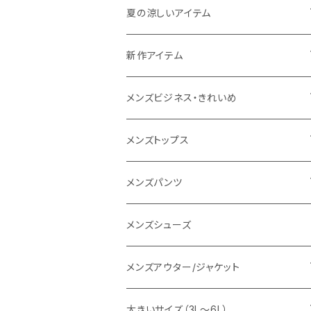
THE NORTH FACE
夏の涼しいアイテム
NANGA
メンズ
新作アイテム
1PIU1UGUALE3 RELAX
レディース
メンズ
メンズビジネス・きれいめ
go slow caravan
レディース
スーツ
メンズトップス
SY32 by SWEET YEARS
カジュアルセットアップ
Tシャツ/カットソー
メンズパンツ
URBAN SQUARE
スラックス
シャツ/ポロシャツ
デニムパンツ
メンズシューズ
EDWIN
ワイシャツ
パーカー/スウェット
イージーパンツ
メンズアウター/ジャケット
snow peak
シューズ
ニット
スラックス
ジャケット
大きいサイズ（3L～6L）