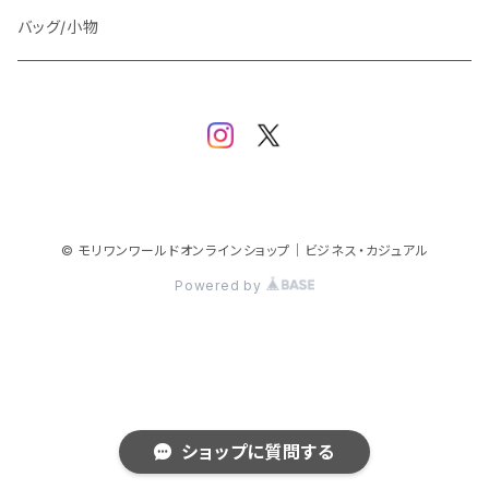
スウェット/パーカー
ダウン / 中綿アウター
ジャケット
バッグ/小物
ベスト
セットアップ
パンツ
スカート/ワンピース
© モリワンワールドオンラインショップ｜ビジネス・カジュアル
Powered by
シューズ
ショップに質問する