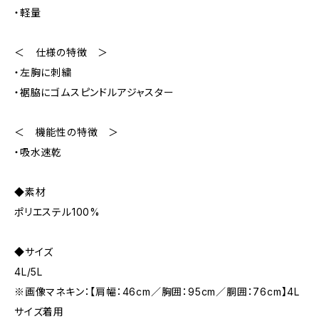
・軽量
＜ 仕様の特徴 ＞
・左胸に刺繍
・裾脇にゴムスピンドルアジャスター
＜ 機能性の特徴 ＞
・吸水速乾
◆素材
ポリエステル100%
◆サイズ
4L/5L
※画像マネキン：【肩幅：46cm／胸囲：95cm／胴囲：76cm】4L
サイズ着用