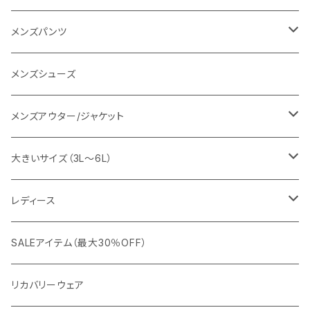
SY32 by SWEET YEARS
カジュアルセットアップ
Tシャツ/カットソー
メンズパンツ
URBAN SQUARE
スラックス
シャツ/ポロシャツ
デニムパンツ
メンズシューズ
EDWIN
ワイシャツ
パーカー/スウェット
イージーパンツ
メンズアウター/ジャケット
snow peak
シューズ
ニット
スラックス
ジャケット
大きいサイズ（3L～6L）
カジュアルジャケット
G-stage
フォーマル
ブルゾン
ビジネス
レディース
ビジネスジャケット
セットアップ
TETEHOMME
Tシャツ/ポロシャツ
コート
カジュアル
アウター
SALEアイテム（最大30％OFF）
ワイシャツ
ニット/Tシャツ/カットソー
TAION
マウンテンパーカー/アウトドア
アウター
トップス（ブラウス/カットソー）
リカバリーウェア