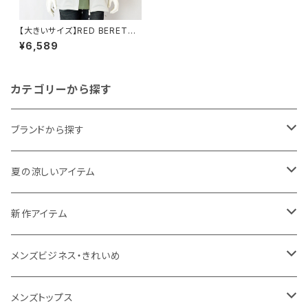
【大きいサイズ】RED BERETS
｜吸水速乾ダンボールマリンベ
¥6,589
スト｜レッドベレー rb63-450
34f-a メンズ オフホワイト
カテゴリーから探す
ブランドから探す
THE NORTH FACE
夏の涼しいアイテム
NANGA
メンズ
新作アイテム
1PIU1UGUALE3 RELAX
レディース
メンズ
メンズビジネス・きれいめ
go slow caravan
レディース
スーツ
メンズトップス