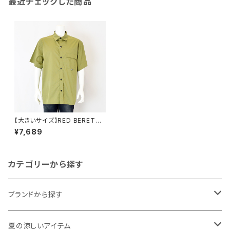
最近チェックした商品
【大きいサイズ】RED BERETS
｜接触冷感ベンチレーションシ
¥7,689
ャツ｜レッドベレー rb63-2501
4f-a メンズ カーキー
カテゴリーから探す
ブランドから探す
THE NORTH FACE
夏の涼しいアイテム