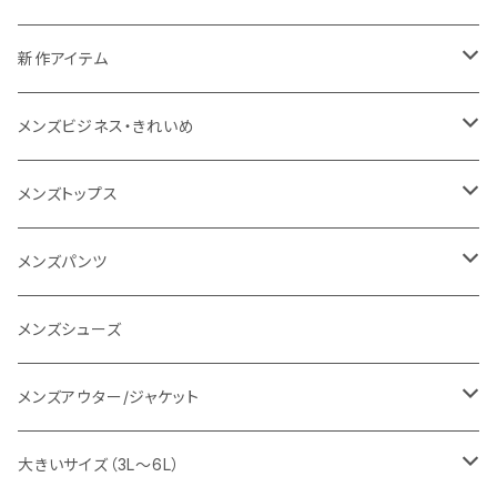
NANGA
メンズ
新作アイテム
1PIU1UGUALE3 RELAX
レディース
メンズ
メンズビジネス・きれいめ
go slow caravan
レディース
スーツ
メンズトップス
SY32 by SWEET YEARS
カジュアルセットアップ
Tシャツ/カットソー
メンズパンツ
URBAN SQUARE
スラックス
シャツ/ポロシャツ
デニムパンツ
メンズシューズ
EDWIN
ワイシャツ
パーカー/スウェット
イージーパンツ
メンズアウター/ジャケット
snow peak
シューズ
ニット
スラックス
ジャケット
大きいサイズ（3L～6L）