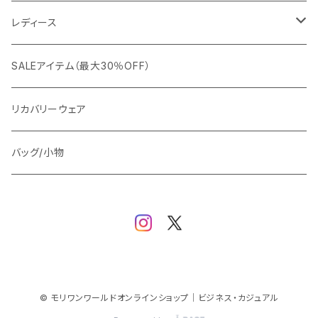
カジュアルジャケット
G-stage
フォーマル
ブルゾン
ビジネス
レディース
ビジネスジャケット
セットアップ
TETEHOMME
Tシャツ/ポロシャツ
コート
カジュアル
アウター
SALEアイテム（最大30％OFF）
ワイシャツ
ニット/Tシャツ/カットソー
TAION
マウンテンパーカー/アウトドア
アウター
トップス（ブラウス/カットソー）
リカバリーウェア
スウェット/パーカー
ダウン / 中綿アウター
ジャケット
バッグ/小物
ベスト
セットアップ
パンツ
スカート/ワンピース
© モリワンワールドオンラインショップ｜ビジネス・カジュアル