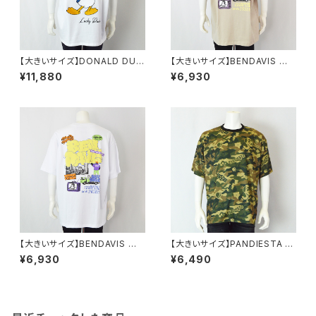
【大きいサイズ】DONALD DUC
【大きいサイズ】BENDAVIS ベ
K半袖Tシャツ｜メンズ 1278-6
ン・デイビス｜接触冷感オーバ
¥11,880
¥6,930
545 ホワイト
ーラップ半袖Tシャツ｜メンズ 1
278-6584 ベージュ
【大きいサイズ】BENDAVIS ベ
【大きいサイズ】PANDIESTA J
ン・デイビス｜接触冷感オーバ
APAN｜パンダモチーフ カモフ
¥6,930
¥6,490
ーラップ半袖Tシャツ｜メンズ 1
ラージュプリント半袖Tシャツ｜
278-6584 ホワイト
パンディエスタジャパン メンズ 5
95225k-4-f グリーン