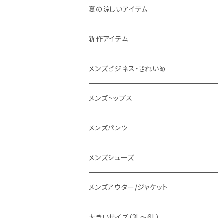
THE NORTH FACE
夏の涼しいアイテム
NANGA
メンズ
新作アイテム
1PIU1UGUALE3 RELAX
レディース
メンズ
メンズビジネス・きれいめ
go slow caravan
レディース
スーツ
メンズトップス
SY32 by SWEET YEARS
カジュアルセットアップ
Tシャツ/カットソー
メンズパンツ
URBAN SQUARE
スラックス
シャツ/ポロシャツ
デニムパンツ
メンズシューズ
EDWIN
ワイシャツ
パーカー/スウェット
イージーパンツ
メンズアウター/ジャケット
snow peak
シューズ
ニット
スラックス
ジャケット
大きいサイズ（3L～6L）