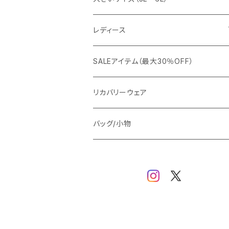
カジュアルジャケット
G-stage
フォーマル
ブルゾン
ビジネス
レディース
ビジネスジャケット
セットアップ
TETEHOMME
Tシャツ/ポロシャツ
コート
カジュアル
アウター
SALEアイテム（最大30％OFF）
ワイシャツ
ニット/Tシャツ/カットソー
TAION
マウンテンパーカー/アウトドア
アウター
トップス（ブラウス/カットソー）
リカバリーウェア
スウェット/パーカー
ダウン / 中綿アウター
ジャケット
バッグ/小物
ベスト
セットアップ
パンツ
スカート/ワンピース