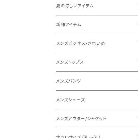
THE NORTH FACE
夏の涼しいアイテム
NANGA
メンズ
新作アイテム
1PIU1UGUALE3 RELAX
レディース
メンズ
メンズビジネス・きれいめ
go slow caravan
レディース
スーツ
メンズトップス
SY32 by SWEET YEARS
カジュアルセットアップ
Tシャツ/カットソー
メンズパンツ
URBAN SQUARE
スラックス
シャツ/ポロシャツ
デニムパンツ
メンズシューズ
EDWIN
ワイシャツ
パーカー/スウェット
イージーパンツ
メンズアウター/ジャケット
snow peak
シューズ
ニット
スラックス
ジャケット
大きいサイズ（3L～6L）