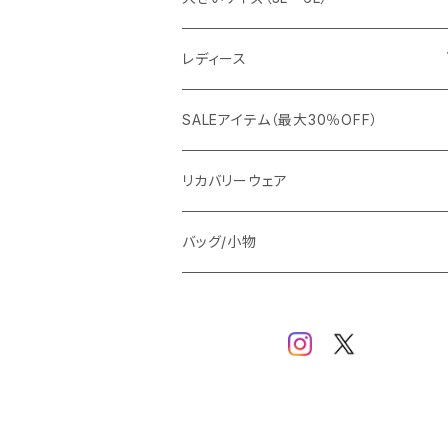
カジュアルジャケット
G-stage
フォーマル
ブルゾン
ビジネス
レディース
ビジネスジャケット
セットアップ
TETEHOMME
Tシャツ/ポロシャツ
コート
カジュアル
アウター
SALEアイテム（最大30％OFF）
ワイシャツ
ニット/Tシャツ/カットソー
TAION
マウンテンパーカー/アウトドア
アウター
トップス（ブラウス/カットソー）
リカバリーウェア
スウェット/パーカー
ダウン / 中綿アウター
ジャケット
バッグ/小物
ベスト
セットアップ
パンツ
スカート/ワンピース