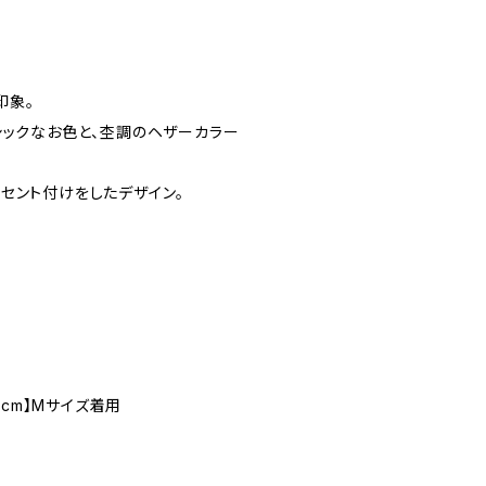
印象。
シックなお色と、杢調のヘザーカラー
セント付けをしたデザイン。
6cm】Mサイズ着用