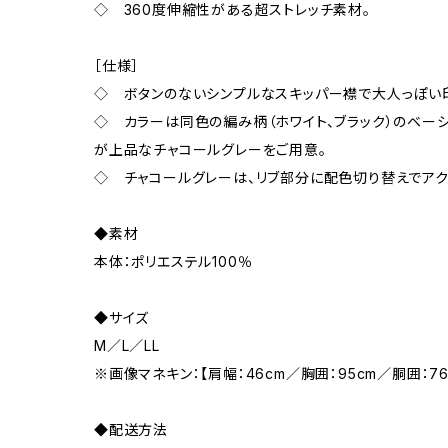
◇ 360度伸縮性がある超ストレッチ素材。
［仕様］
◇ ボタンのないシンプルなスキッパー襟で大人っぽい
◇ カラーは同色の編み柄（ホワイト、ブラック）のベー
が上品なチャコールグレーをご用意。
◇ チャコールグレーは、リブ部分に配色切り替えでアク
◆素材
本体：ポリエステル100％
◆サイズ
M／L／LL
※画像マネキン：【肩幅：46cm／胸囲：95cm／胴囲：7
◆配送方法