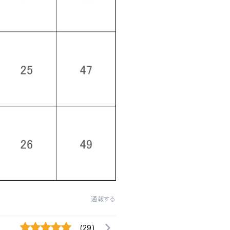
通報する
(29)